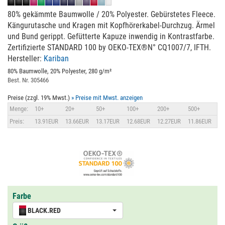
80% gekämmte Baumwolle / 20% Polyester. Gebürstetes Fleece.
Kängurutasche und Kragen mit Kopfhörerkabel-Durchzug. Ärmel
und Bund gerippt. Gefütterte Kapuze inwendig in Kontrastfarbe.
Zertifizierte STANDARD 100 by OEKO-TEX®N° CQ1007/7, IFTH.
Hersteller:
Kariban
80% Baumwolle, 20% Polyester, 280 g/m²
Best. Nr. 305466
Preise (zzgl. 19% Mwst.)
» Preise mit Mwst. anzeigen
Menge:
10+
20+
50+
100+
200+
500+
Preis:
13.91EUR
13.66EUR
13.17EUR
12.68EUR
12.27EUR
11.86EUR
Farbe
BLACK.RED