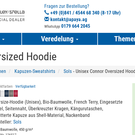
Fragen zur Bestellung?
+49 (0)841 / 4544 68 340 (8-17 Uhr)
kontakt@apaya.ag
0179 664 2045
WhatsApp
e
Veredelung
Theme
rsized Hoodie
men
Kapuzen-Sweatshirts
Sols
‐ Unisex Connor Oversized Hood
ktfarben ·
Verfügbarkeit
size-Hoodie (Unisex), Bio-Baumwolle, French Terry, Eingesetzte
l, Seitennaht, Überkreuzter Kragen, Kängurutaschen,
tterte Kapuze aus Shell-Material, Nackenband
teller:
Sols
 Baumwolle, 450 g/m²
 Nr. 126517