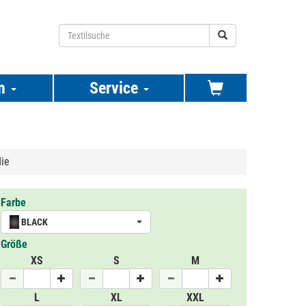
n
Service
ie
Farbe
BLACK
Größe
XS
S
M
L
XL
XXL