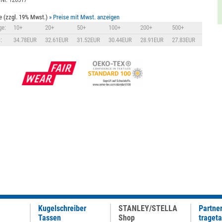
e (zzgl. 19% Mwst.)
» Preise mit Mwst. anzeigen
e:
10+
20+
50+
100+
200+
500+
:
34.78EUR
32.61EUR
31.52EUR
30.44EUR
28.91EUR
27.83EUR
Kugelschreiber
STANLEY/STELLA
Partne
Tassen
Shop
traget