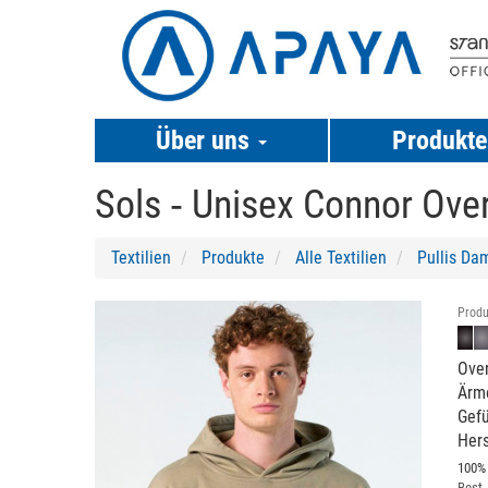
Über uns
Produkt
Sols ‐
Unisex Connor Ove
Textilien
Produkte
Alle Textilien
Pullis Da
Previous
Next
Produ
Over
Ärme
Gefü
Hers
100%
Best.