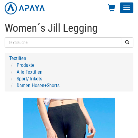
Toggl
navig
Women´s Jill Legging
Textilien
Produkte
Alle Textilien
Sport/Trikots
Damen Hosen+Shorts
Previous
Next