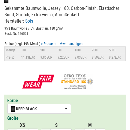
Gekämmte Baumwolle, Jersey 180, Carbon-Finish, Elastischer
Bund, Stretch, Extra weich, Abreißetikett
Hersteller:
Sols
95% Baumwolle / 5% Elasthan, 180 g/m²
Best. Nr. 126521
Preise (zzgl. 19% Mwst.)
» Preise mit Mwst. anzeigen
Menge:
10+
20+
50+
100+
200+
500+
Preis:
11.13EUR
9.86EUR
9.22EUR
9.03EUR
8.59EUR
8.27EUR
Farbe
DEEP BLACK
Größe
XS
S
M