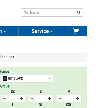
n
Service
Leggings
Farbe
JET BLACK
Größe
XS
S
M
L
XL
XXL