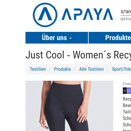
Über uns
Produkt
Just Cool ‐
Women´s Recy
Textilien
Produkte
Alle Textilien
Sport/Trik
Previous
Next
Produ
Recy
Bewe
Tail
Sche
Schw