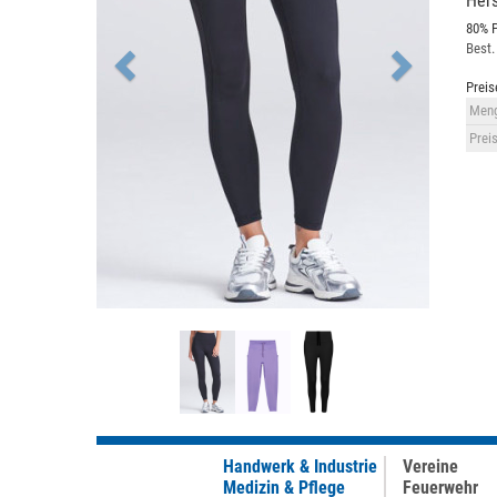
Hers
80% P
Best.
Preis
Meng
Preis
Handwerk & Industrie
Vereine
Medizin & Pflege
Feuerwehr