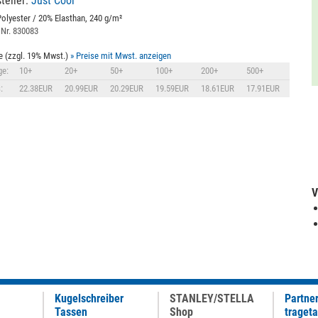
teller:
Just Cool
olyester / 20% Elasthan, 240 g/m²
 Nr. 830083
e (zzgl. 19% Mwst.)
» Preise mit Mwst. anzeigen
e:
10+
20+
50+
100+
200+
500+
:
22.38EUR
20.99EUR
20.29EUR
19.59EUR
18.61EUR
17.91EUR
V
Kugelschreiber
STANLEY/STELLA
Partne
Tassen
Shop
traget