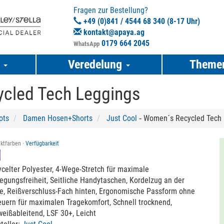
Fragen zur Bestellung?
+49 (0)841 / 4544 68 340 (8-17 Uhr)
kontakt@apaya.ag
0179 664 2045
WhatsApp
e
Veredelung
Theme
cled Tech Leggings
ots
Damen Hosen+Shorts
Just Cool
‐ Women´s Recycled Tech 
ktfarben ·
Verfügbarkeit
celter Polyester, 4-Wege-Stretch für maximale
gungsfreiheit, Seitliche Handytaschen, Kordelzug an der
le, Reißverschluss-Fach hinten, Ergonomische Passform ohne
uern für maximalen Tragekomfort, Schnell trocknend,
eißableitend, LSF 30+, Leicht