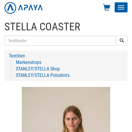
Toggl
navig
STELLA COASTER
Textilien
Markenshops
STANLEY/STELLA Shop
STANLEY/STELLA Poloshirts
Previous
Next