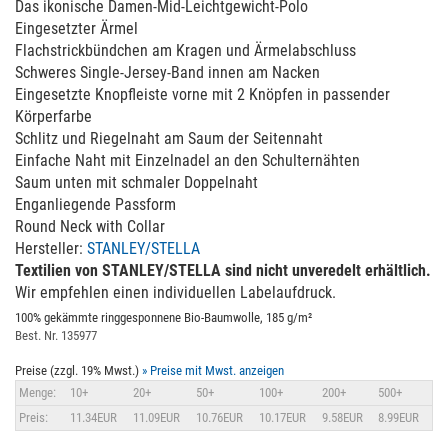
Das ikonische Damen-Mid-Leichtgewicht-Polo
Eingesetzter Ärmel
Flachstrickbündchen am Kragen und Ärmelabschluss
Schweres Single-Jersey-Band innen am Nacken
Eingesetzte Knopfleiste vorne mit 2 Knöpfen in passender
Körperfarbe
Schlitz und Riegelnaht am Saum der Seitennaht
Einfache Naht mit Einzelnadel an den Schulternähten
Saum unten mit schmaler Doppelnaht
Enganliegende Passform
Round Neck with Collar
Hersteller:
STANLEY/STELLA
Textilien von STANLEY/STELLA sind nicht unveredelt erhältlich.
Wir empfehlen einen individuellen Labelaufdruck.
100% gekämmte ringgesponnene Bio-Baumwolle, 185 g/m²
Best. Nr. 135977
Preise (zzgl. 19% Mwst.)
» Preise mit Mwst. anzeigen
Menge:
10+
20+
50+
100+
200+
500+
Preis:
11.34EUR
11.09EUR
10.76EUR
10.17EUR
9.58EUR
8.99EUR