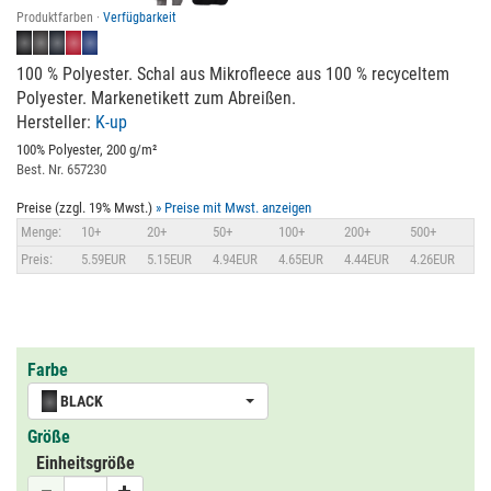
Produktfarben ·
Verfügbarkeit
100 % Polyester. Schal aus Mikrofleece aus 100 % recyceltem
Polyester. Markenetikett zum Abreißen.
Hersteller:
K-up
100% Polyester, 200 g/m²
Best. Nr. 657230
Preise (zzgl. 19% Mwst.)
» Preise mit Mwst. anzeigen
Menge:
10+
20+
50+
100+
200+
500+
Preis:
5.59EUR
5.15EUR
4.94EUR
4.65EUR
4.44EUR
4.26EUR
Farbe
BLACK
Größe
Einheitsgröße