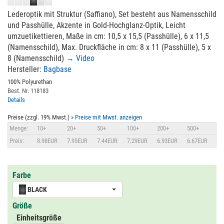
Lederoptik mit Struktur (Saffiano), Set besteht aus Namensschild
und Passhülle, Akzente in Gold-Hochglanz-Optik, Leicht
umzuetikettieren, Maße in cm: 10,5 x 15,5 (Passhülle), 6 x 11,5
(Namensschild), Max. Druckfläche in cm: 8 x 11 (Passhülle), 5 x
8 (Namensschild)
→ Video
Hersteller:
Bagbase
100% Polyurethan
Best. Nr. 118183
Details
Preise (zzgl. 19% Mwst.)
» Preise mit Mwst. anzeigen
Menge:
10+
20+
50+
100+
200+
500+
Preis:
8.98EUR
7.95EUR
7.44EUR
7.29EUR
6.93EUR
6.67EUR
Farbe
BLACK
Größe
Einheitsgröße