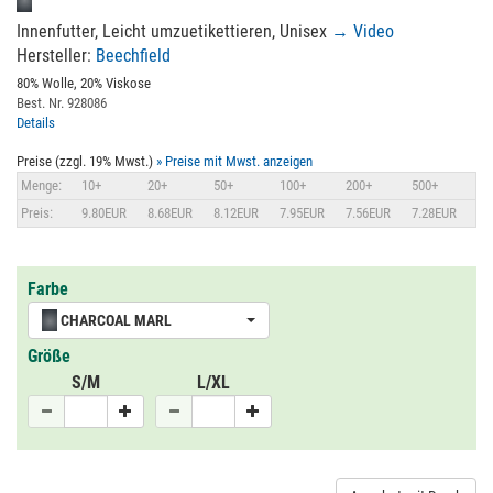
Innenfutter, Leicht umzuetikettieren, Unisex
→ Video
Hersteller:
Beechfield
80% Wolle, 20% Viskose
Best. Nr. 928086
Details
Preise (zzgl. 19% Mwst.)
» Preise mit Mwst. anzeigen
Menge:
10+
20+
50+
100+
200+
500+
Preis:
9.80EUR
8.68EUR
8.12EUR
7.95EUR
7.56EUR
7.28EUR
Farbe
CHARCOAL MARL
Größe
S/M
L/XL