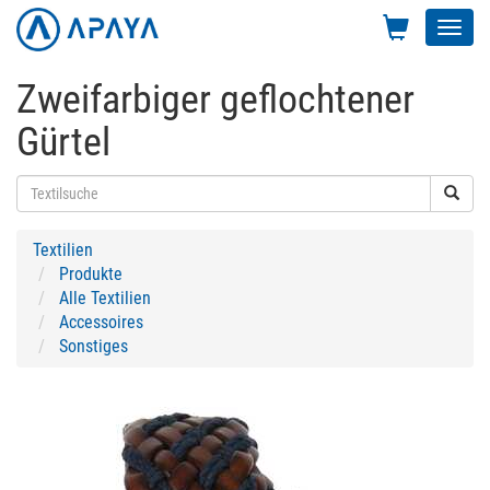
Toggl
navig
Zweifarbiger geflochtener
Gürtel
Textilien
Produkte
Alle Textilien
Accessoires
Sonstiges
Previous
Next