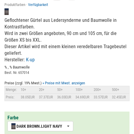
Produktfarben ·
Verfügbarkeit
Geflochtener Gürtel aus Ledersynderme und Baumwolle in
Kontrastfarben.
Wird in zwei Größen angeboten, 90 cm und 105 cm, für die
Größen XS bis XXL.
Dieser Artikel wird mit einem kleinen veredelbaren Tragebeutel
geliefert.
Hersteller:
K-up
% , % Baumwolle
Best. Nr. 657014
Preise (zzgl. 19% Mwst.)
» Preise mit Mwst. anzeigen
Menge:
10+
20+
50+
100+
200+
500+
Preis:
38.05EUR
37.37EUR
36.03EUR
34.69EUR
33.57EUR
32.45EUR
Farbe
DARK BROWN.LIGHT NAVY