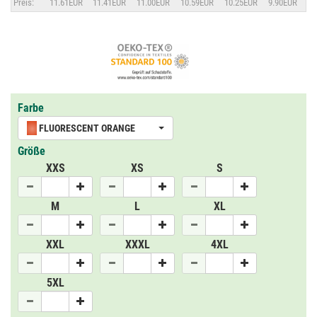
Preis:
11.61EUR
11.41EUR
11.00EUR
10.59EUR
10.25EUR
9.90EUR
Farbe
FLUORESCENT ORANGE
Größe
XXS
XS
S
M
L
XL
XXL
XXXL
4XL
5XL