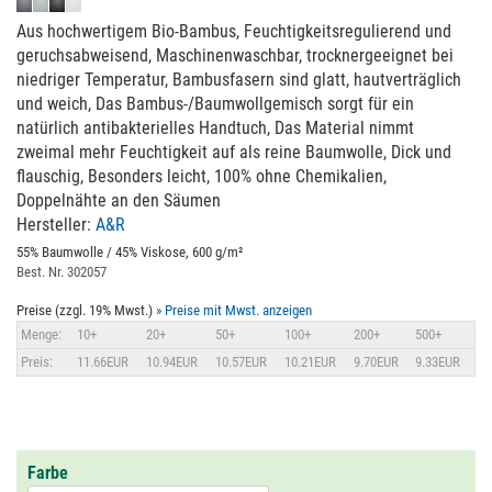
Aus hochwertigem Bio-Bambus, Feuchtigkeitsregulierend und
geruchsabweisend, Maschinenwaschbar, trocknergeeignet bei
niedriger Temperatur, Bambusfasern sind glatt, hautverträglich
und weich, Das Bambus-/Baumwollgemisch sorgt für ein
natürlich antibakterielles Handtuch, Das Material nimmt
zweimal mehr Feuchtigkeit auf als reine Baumwolle, Dick und
flauschig, Besonders leicht, 100% ohne Chemikalien,
Doppelnähte an den Säumen
Hersteller:
A&R
55% Baumwolle / 45% Viskose, 600 g/m²
Best. Nr. 302057
Preise (zzgl. 19% Mwst.)
» Preise mit Mwst. anzeigen
Menge:
10+
20+
50+
100+
200+
500+
Preis:
11.66EUR
10.94EUR
10.57EUR
10.21EUR
9.70EUR
9.33EUR
Farbe