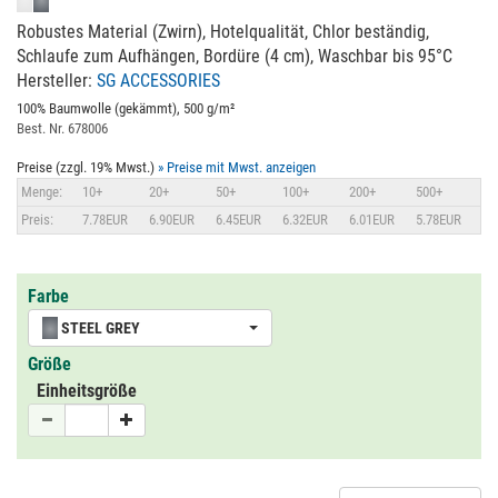
Robustes Material (Zwirn), Hotelqualität, Chlor beständig,
Schlaufe zum Aufhängen, Bordüre (4 cm), Waschbar bis 95°C
Hersteller:
SG ACCESSORIES
100% Baumwolle (gekämmt), 500 g/m²
Best. Nr. 678006
Preise (zzgl. 19% Mwst.)
» Preise mit Mwst. anzeigen
Menge:
10+
20+
50+
100+
200+
500+
Preis:
7.78EUR
6.90EUR
6.45EUR
6.32EUR
6.01EUR
5.78EUR
Farbe
STEEL GREY
Größe
Einheitsgröße