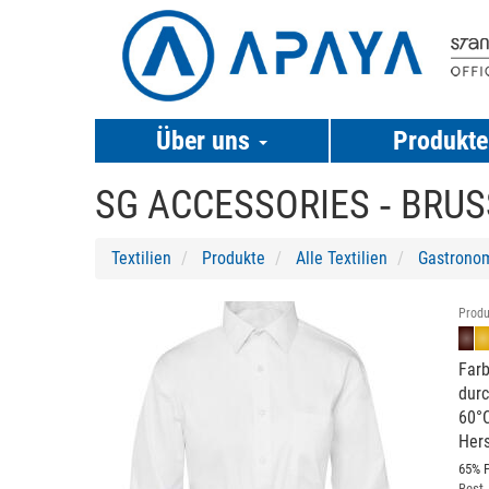
Über uns
Produkt
SG ACCESSORIES ‐
BRUSS
Textilien
Produkte
Alle Textilien
Gastrono
Previous
Next
Produ
Farb
durc
60°
Hers
65% P
Best.