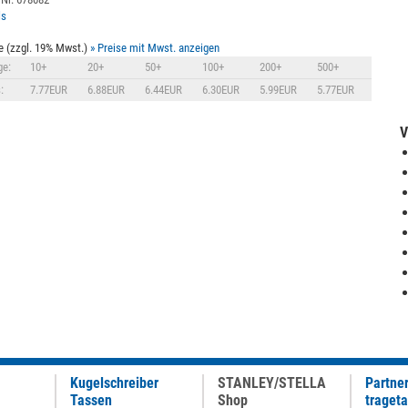
ls
e (zzgl. 19% Mwst.)
» Preise mit Mwst. anzeigen
e:
10+
20+
50+
100+
200+
500+
:
7.77EUR
6.88EUR
6.44EUR
6.30EUR
5.99EUR
5.77EUR
V
Kugelschreiber
STANLEY/STELLA
Partne
Tassen
Shop
traget