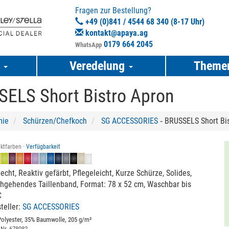
Fragen zur Bestellung?
+49 (0)841 / 4544 68 340 (8-17 Uhr)
kontakt@apaya.ag
0179 664 2045
WhatsApp
e
Veredelung
Theme
ELS Short Bistro Apron
mie
Schürzen/Chefkoch
SG ACCESSORIES
‐ BRUSSELS Short Bi
ktfarben ·
Verfügbarkeit
echt, Reaktiv gefärbt, Pflegeleicht, Kurze Schürze, Solides,
hgehendes Taillenband, Format: 78 x 52 cm, Waschbar bis
C
teller:
SG ACCESSORIES
olyester, 35% Baumwolle, 205 g/m²
 Nr. 678082