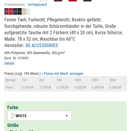
Produktfarben ·
Verfügbarkeit
Feiner Twill, Farbecht, Pflegeleicht, Reaktiv gefärbt,
Durchgehende, robuste Schürzenbänder in der Taille, Große
aufgesetzte Tasche mit 2 Fächern (40 x 20 cm), Kurze Schürze,
Maße: 78 x 52 cm, Waschbar bis 60°C
Hersteller:
SG ACCESSORIES
65% Polyester, 35% Baumwolle, 205 g/m²
Best. Nr. 678090
Details
Preise (zzgl. 19% Mwst.)
» Preise mit Mwst. anzeigen
Menge:
10+
20+
50+
100+
200+
500+
Preis:
8.16EUR
7.23EUR
6.76EUR
6.62EUR
6.30EUR
6.06EUR
Farbe
WHITE
Größe