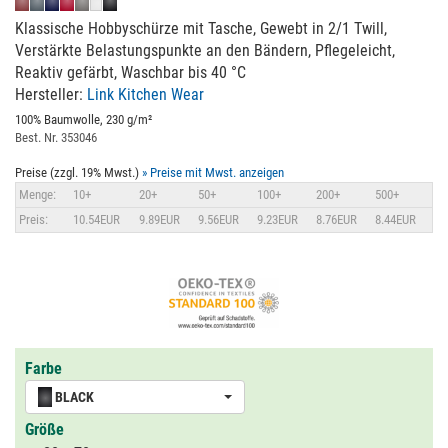
Klassische Hobbyschürze mit Tasche, Gewebt in 2/1 Twill,
Verstärkte Belastungspunkte an den Bändern, Pflegeleicht,
Reaktiv gefärbt, Waschbar bis 40 °C
Hersteller:
Link Kitchen Wear
100% Baumwolle, 230 g/m²
Best. Nr. 353046
Preise (zzgl. 19% Mwst.)
» Preise mit Mwst. anzeigen
Menge:
10+
20+
50+
100+
200+
500+
Preis:
10.54EUR
9.89EUR
9.56EUR
9.23EUR
8.76EUR
8.44EUR
Farbe
BLACK
Größe