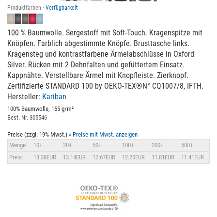
Produktfarben ·
Verfügbarkeit
100 % Baumwolle. Sergestoff mit Soft-Touch. Kragenspitze mit
Knöpfen. Farblich abgestimmte Knöpfe. Brusttasche links.
Kragensteg und kontrastfarbene Ärmelabschlüsse in Oxford
Silver. Rücken mit 2 Dehnfalten und gefüttertem Einsatz.
Kappnähte. Verstellbare Ärmel mit Knopfleiste. Zierknopf.
Zertifizierte STANDARD 100 by OEKO-TEX®N° CQ1007/8, IFTH.
Hersteller:
Kariban
100% Baumwolle, 155 g/m²
Best. Nr. 305546
Preise (zzgl. 19% Mwst.)
» Preise mit Mwst. anzeigen
Menge:
10+
20+
50+
100+
200+
500+
Preis:
13.38EUR
13.14EUR
12.67EUR
12.20EUR
11.81EUR
11.41EUR