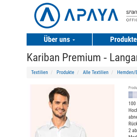
Über uns
Produkt
Kariban Premium ‐
Langa
Textilien
Produkte
Alle Textilien
Hemden/B
Previous
Next
Produ
100 
Hoch
abn
Rück
2 ab