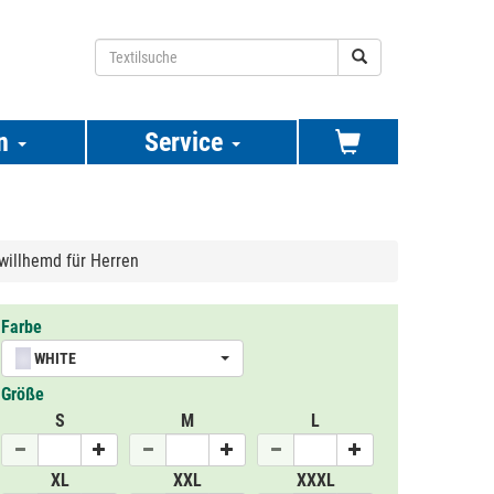
n
Service
illhemd für Herren
Farbe
WHITE
Größe
S
M
L
XL
XXL
XXXL