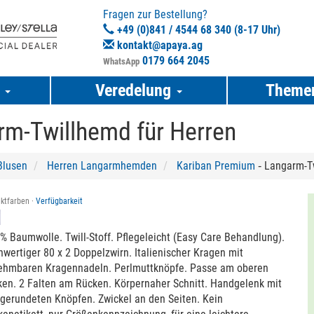
Fragen zur Bestellung?
+49 (0)841 / 4544 68 340 (8-17 Uhr)
kontakt@apaya.ag
0179 664 2045
WhatsApp
e
Veredelung
Theme
rm-Twillhemd für Herren
lusen
Herren Langarmhemden
Kariban Premium
‐ Langarm-Tw
ktfarben ·
Verfügbarkeit
% Baumwolle. Twill-Stoff. Pflegeleicht (Easy Care Behandlung).
wertiger 80 x 2 Doppelzwirn. Italienischer Kragen mit
ehmbaren Kragennadeln. Perlmuttknöpfe. Passe am oberen
en. 2 Falten am Rücken. Körpernaher Schnitt. Handgelenk mit
gerundeten Knöpfen. Zwickel an den Seiten. Kein