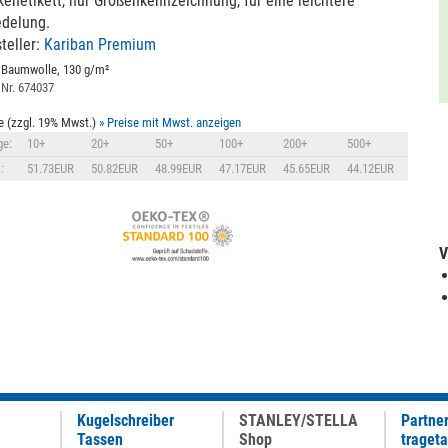
enetikett, nur Größenkennzeichnung, für eine leichtere
edelung.
teller:
Kariban Premium
 Baumwolle, 130 g/m²
 Nr. 674037
e (zzgl. 19% Mwst.)
» Preise mit Mwst. anzeigen
e:
10+
20+
50+
100+
200+
500+
:
51.73EUR
50.82EUR
48.99EUR
47.17EUR
45.65EUR
44.12EUR
V
Kugelschreiber
STANLEY/STELLA
Partne
Tassen
Shop
traget