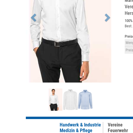
Mark
Ver
Hers
100%
Best.
Preis
Meng
Preis
Handwerk & Industrie
Vereine
Medizin & Pflege
Feuerwehr