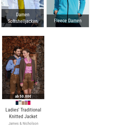
Damen
Fleece Damen
Softshelljacken
ab
50.00€
Ladies' Traditional
Knitted Jacket
James & Nicholson