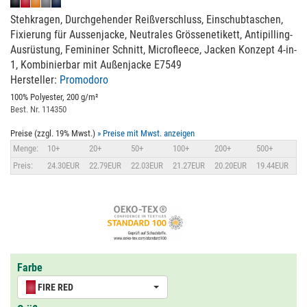
Stehkragen, Durchgehender Reißverschluss, Einschubtaschen,
Fixierung für Aussenjacke, Neutrales Grössenetikett, Antipilling-
Ausrüstung, Femininer Schnitt, Microfleece, Jacken Konzept 4-in-
1, Kombinierbar mit Außenjacke E7549
Hersteller:
Promodoro
100% Polyester, 200 g/m²
Best. Nr. 114350
Preise (zzgl. 19% Mwst.)
» Preise mit Mwst. anzeigen
Menge:
10+
20+
50+
100+
200+
500+
Preis:
24.30EUR
22.79EUR
22.03EUR
21.27EUR
20.20EUR
19.44EUR
Farbe
FIRE RED