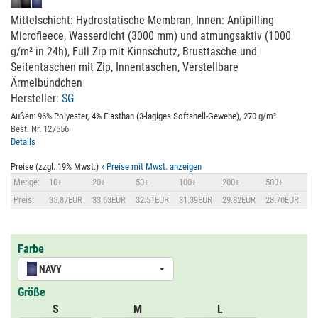
Mittelschicht: Hydrostatische Membran, Innen: Antipilling
Microfleece, Wasserdicht (3000 mm) und atmungsaktiv (1000
g/m² in 24h), Full Zip mit Kinnschutz, Brusttasche und
Seitentaschen mit Zip, Innentaschen, Verstellbare
Ärmelbündchen
Hersteller:
SG
Außen: 96% Polyester, 4% Elasthan (3-lagiges Softshell-Gewebe), 270 g/m²
Best. Nr. 127556
Details
Preise (zzgl. 19% Mwst.)
» Preise mit Mwst. anzeigen
Menge:
10+
20+
50+
100+
200+
500+
Preis:
35.87EUR
33.63EUR
32.51EUR
31.39EUR
29.82EUR
28.70EUR
Farbe
NAVY
Größe
S
M
L