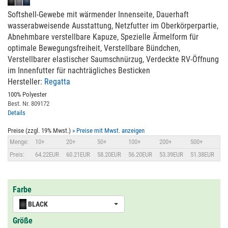
Softshell-Gewebe mit wärmender Innenseite, Dauerhaft
wasserabweisende Ausstattung, Netzfutter im Oberkörperpartie,
Abnehmbare verstellbare Kapuze, Spezielle Ärmelform für
optimale Bewegungsfreiheit, Verstellbare Bündchen,
Verstellbarer elastischer Saumschnürzug, Verdeckte RV-Öffnung
im Innenfutter für nachträgliches Besticken
Hersteller:
Regatta
100% Polyester
Best. Nr. 809172
Details
Preise (zzgl. 19% Mwst.)
» Preise mit Mwst. anzeigen
Menge:
10+
20+
50+
100+
200+
500+
Preis:
64.22EUR
60.21EUR
58.20EUR
56.20EUR
53.39EUR
51.38EUR
Farbe
BLACK
Größe