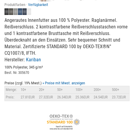
Produktfarben ·
Verfügbarkeit
Angerautes Innenfutter aus 100 % Polyester. Raglanärmel.
Reißverschluss. 2 kontrastfarbene Reißverschlusstaschen vorne
und 1 kontrastfarbene Brusttasche mit Reißverschluss.
Überdecknaht an den Einsätzen. Sehr bequemer Schnitt und
Material. Zertifizierte STANDARD 100 by OEKO-TEX®N°
CQ1007/8, IFTH.
Hersteller:
Kariban
100% Polyester, 345 g/m²
Best. Nr. 305670
Preise (zzgl. 19% Mwst.)
» Preise mit Mwst. anzeigen
Menge:
10+
20+
50+
100+
200+
500+
Preis:
27.81EUR
27.32EUR
26.34EUR
25.36EUR
24.54EUR
23.72EUR