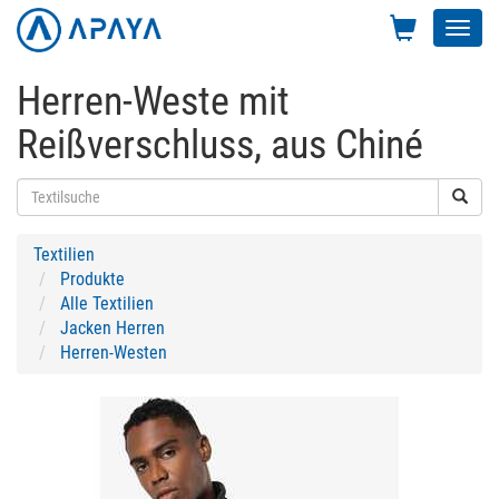
Toggl
navig
Herren-Weste mit
Reißverschluss, aus Chiné
Textilien
Produkte
Alle Textilien
Jacken Herren
Herren-Westen
Previous
Next