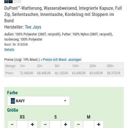
DuPont™-Wattierung, Wasserabweisend, Integrierte Kapuze, Full
Zip, Seitentaschen, Innentasche, Kordelzug mit Stoppern im
Bund
Hersteller:
Tee Jays
Außen: 100% Polyester (360T, recycelt), Futter: 100% Nylon (380T, recycelt),
Isolierung: 100% Polyester
Best. Nr. 818208
Details
Preise (zzgl. 19% Mwst.)
» Preise mit Mwst. anzeigen
Menge:
10+
20+
50+
100+
200+
500+
Preis:
72.96EUR
68.40EUR
66.12EUR
63.84EUR
60.65EUR
58.37EUR
Farbe
NAVY
Größe
XS
S
M