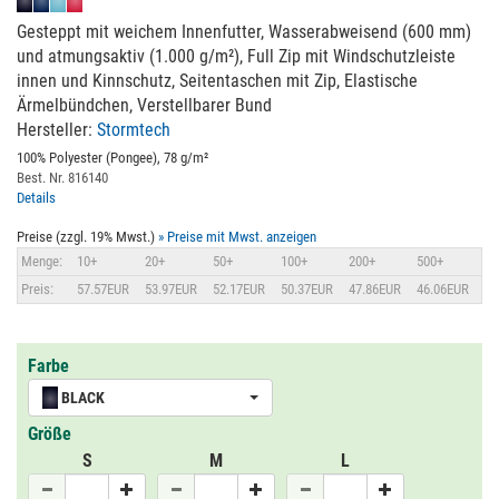
Gesteppt mit weichem Innenfutter, Wasserabweisend (600 mm)
und atmungsaktiv (1.000 g/m²), Full Zip mit Windschutzleiste
innen und Kinnschutz, Seitentaschen mit Zip, Elastische
Ärmelbündchen, Verstellbarer Bund
Hersteller:
Stormtech
100% Polyester (Pongee), 78 g/m²
Best. Nr. 816140
Details
Preise (zzgl. 19% Mwst.)
» Preise mit Mwst. anzeigen
Menge:
10+
20+
50+
100+
200+
500+
Preis:
57.57EUR
53.97EUR
52.17EUR
50.37EUR
47.86EUR
46.06EUR
Farbe
BLACK
Größe
S
M
L