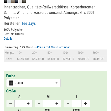
Innentaschen, Qualitäts-Reißverschlüsse, Körperbetonter
Schnitt, Wind- und wasserabweisend, Atmungsaktiv, 300T
Polyester
Hersteller:
Tee Jays
100% Polyester
Best. Nr. 818099
Details
Preise (zzgl. 19% Mwst.)
» Preise mit Mwst. anzeigen
Menge:
10+
20+
50+
100+
200+
500+
Preis:
60.56EUR
56.78EUR
54.88EUR
52.99EUR
50.34EUR
48.45EUR
Farbe
BLACK
Größe
S
M
L
XL
XXL
XXXL