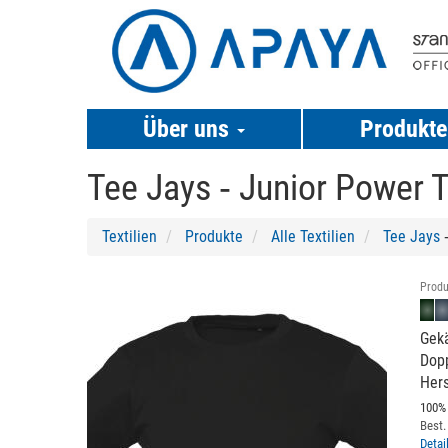
Über uns
Produkt
Tee Jays ‐
Junior Power 
Textilien
Produkte
Alle Textilien
Tee Jays
‐
Previous
Next
Produ
Gekä
Dopp
Hers
100% 
Best.
Detai