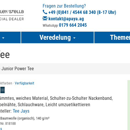
Fragen zur Bestellung?
+49 (0)841 / 4544 68 340 (8-17 Uhr)
kontakt@apaya.ag
0179 664 2045
WhatsApp
e
Veredelung
Theme
Tee
 Junior Power Tee
ktfarben ·
Verfügbarkeit
mmtes, weiches Material, Schulter-zu-Schulter Nackenband,
elnähte, Schlauchware, Leicht umzuetikettieren
teller:
Tee Jays
Baumwolle (organisch), 140 g/m²
 Nr. 818188
ls