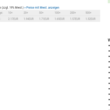
e (zzgl. 19% Mwst.)
» Preise mit Mwst. anzeigen
e:
10+
20+
50+
100+
200+
500+
:
2.17EUR
1.94EUR
1.71EUR
1.65EUR
1.57EUR
1.52EUR
V