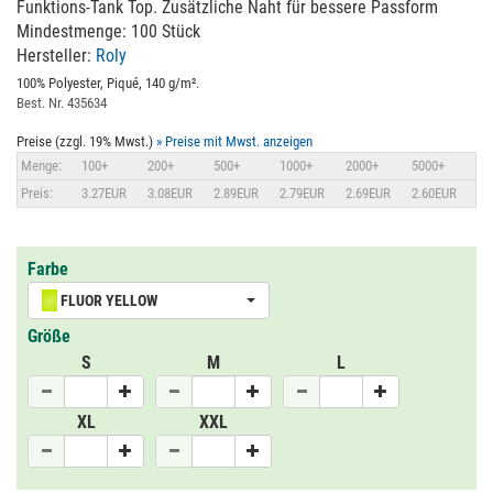
Funktions-Tank Top. Zusätzliche Naht für bessere Passform
Mindestmenge: 100 Stück
Hersteller:
Roly
100% Polyester, Piqué, 140 g/m².
Best. Nr. 435634
Preise (zzgl. 19% Mwst.)
» Preise mit Mwst. anzeigen
Menge:
100+
200+
500+
1000+
2000+
5000+
Preis:
3.27EUR
3.08EUR
2.89EUR
2.79EUR
2.69EUR
2.60EUR
Farbe
FLUOR YELLOW
Größe
S
M
L
XL
XXL