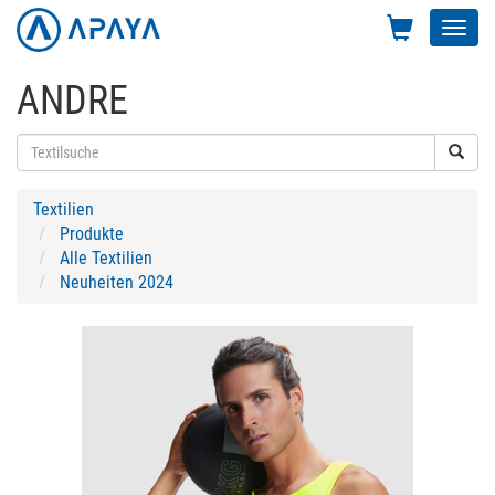
Toggl
navig
ANDRE
Textilien
Produkte
Alle Textilien
Neuheiten 2024
Previous
Next