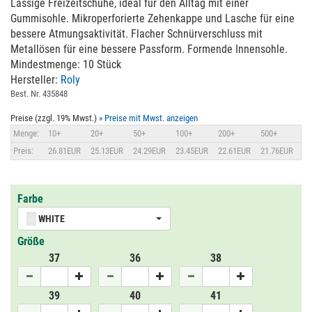
Lässige Freizeitschuhe, ideal für den Alltag mit einer
Gummisohle. Mikroperforierte Zehenkappe und Lasche für eine
bessere Atmungsaktivität. Flacher Schnürverschluss mit
Metallösen für eine bessere Passform. Formende Innensohle.
Mindestmenge: 10 Stück
Hersteller:
Roly
Best. Nr. 435848
Preise (zzgl. 19% Mwst.)
» Preise mit Mwst. anzeigen
Menge:
10+
20+
50+
100+
200+
500+
Preis:
26.81EUR
25.13EUR
24.29EUR
23.45EUR
22.61EUR
21.76EUR
Farbe
WHITE
Größe
37
36
38
39
40
41