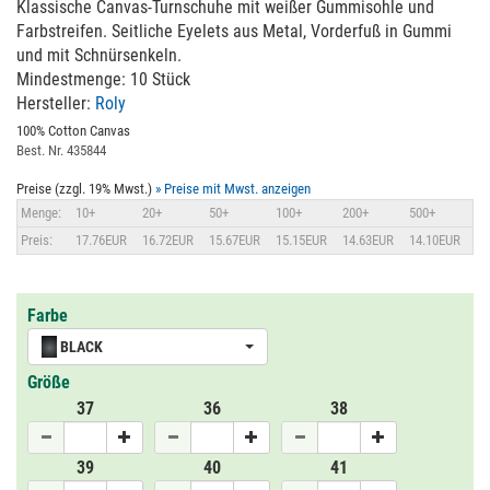
Klassische Canvas-Turnschuhe mit weißer Gummisohle und
Farbstreifen. Seitliche Eyelets aus Metal, Vorderfuß in Gummi
und mit Schnürsenkeln.
Mindestmenge: 10 Stück
Hersteller:
Roly
100% Cotton Canvas
Best. Nr. 435844
Preise (zzgl. 19% Mwst.)
» Preise mit Mwst. anzeigen
Menge:
10+
20+
50+
100+
200+
500+
Preis:
17.76EUR
16.72EUR
15.67EUR
15.15EUR
14.63EUR
14.10EUR
Farbe
BLACK
Größe
37
36
38
39
40
41