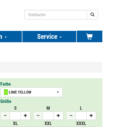
n
Service
Farbe
LIME YELLOW
Größe
S
M
L
XL
XXL
XXXL