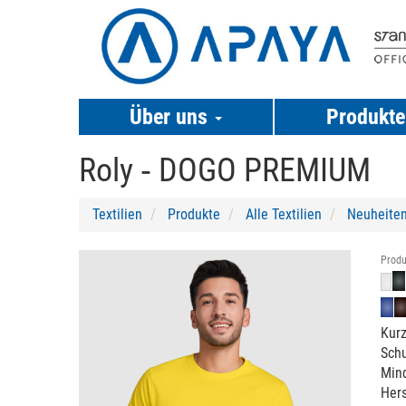
Über uns
Produkt
Roly ‐
DOGO PREMIUM
Textilien
Produkte
Alle Textilien
Neuheite
Previous
Next
Produ
Kurz
Schu
Min
Hers