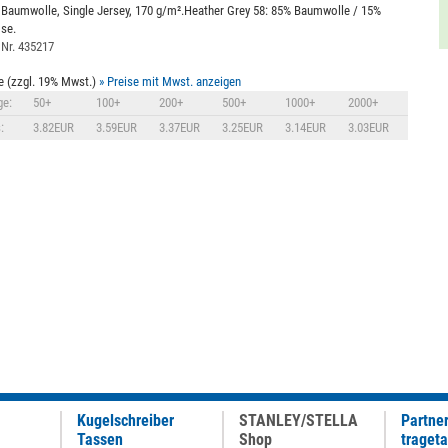
Baumwolle, Single Jersey, 170 g/m².Heather Grey 58: 85% Baumwolle / 15%
se.
 Nr. 435217
e (zzgl. 19% Mwst.)
» Preise mit Mwst. anzeigen
e:
50+
100+
200+
500+
1000+
2000+
:
3.82EUR
3.59EUR
3.37EUR
3.25EUR
3.14EUR
3.03EUR
Kugelschreiber
STANLEY/STELLA
Partne
Tassen
Shop
traget