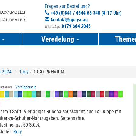
Fragen zur Bestellung?
+49 (0)841 / 4544 68 340 (8-17 Uhr)
kontakt@apaya.ag
0179 664 2045
WhatsApp
e
Veredelung
Theme
n 2024
Roly
‐ DOGO PREMIUM
ktfarben ·
Verfügbarkeit
arm-T-Shirt. Vierlagiger Rundhalsausschnitt aus 1x1-Rippe mit
lter-zu-Schulter-Nahtzugaben. Seitennähte.
destmenge: 50 Stück
teller:
Roly