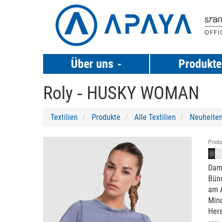
Über uns
Produkt
Roly ‐
HUSKY WOMAN
Textilien
Produkte
Alle Textilien
Neuheite
Previous
Next
Produ
Dame
Bün
am 
Min
Hers