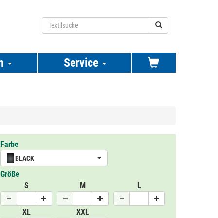
n
Service
Farbe
BLACK
Größe
S
M
L
XL
XXL