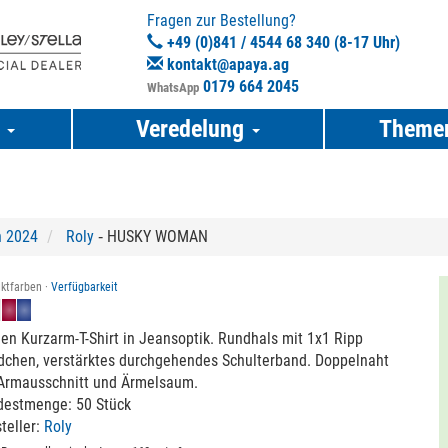
Fragen zur Bestellung?
+49 (0)841 / 4544 68 340 (8-17 Uhr)
kontakt@apaya.ag
0179 664 2045
WhatsApp
e
Veredelung
Theme
n 2024
Roly
‐ HUSKY WOMAN
ktfarben ·
Verfügbarkeit
n Kurzarm-T-Shirt in Jeansoptik. Rundhals mit 1x1 Ripp
dchen, verstärktes durchgehendes Schulterband. Doppelnaht
Armausschnitt und Ärmelsaum.
destmenge: 50 Stück
teller:
Roly