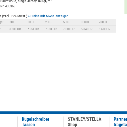
Baumwolle, single Jersey 160 gr/m².
 Nr. 435363
e (zzgl. 19% Mwst.)
» Preise mit Mwst. anzeigen
e:
50+
100+
200+
500+
1000+
2000+
:
8.31EUR
7.82EUR
7.33EUR
7.08EUR
6.84EUR
6.60EUR
Kugelschreiber
STANLEY/STELLA
Partne
Tassen
Shop
traget