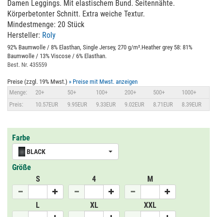
Damen Leggings. Mit elastischem Bund. Seitennähte.
Körperbetonter Schnitt. Extra weiche Textur.
Mindestmenge: 20 Stück
Hersteller:
Roly
92% Baumwolle / 8% Elasthan, Single Jersey, 270 g/m².Heather grey 58: 81%
Baumwolle / 13% Viscose / 6% Elasthan.
Best. Nr. 435559
Preise (zzgl. 19% Mwst.)
» Preise mit Mwst. anzeigen
Menge:
20+
50+
100+
200+
500+
1000+
Preis:
10.57EUR
9.95EUR
9.33EUR
9.02EUR
8.71EUR
8.39EUR
Farbe
BLACK
Größe
S
4
M
L
XL
XXL