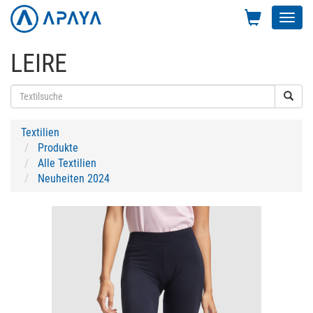
Toggl
navig
LEIRE
Textilien
Produkte
Alle Textilien
Neuheiten 2024
Previous
Next