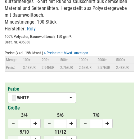
Kurzärmeliges T-Shirt mit Rundhalsausschnitt aus demselben
Material und Seitennähten. Hergestellt aus Polyestergewebe
mit Baumwolltouch.
Mindestmenge: 100 Stück
Hersteller:
Roly
100% Polyester, Baumwolltouch, 150 g/m².
Best. Nr. 435866
Preise (zzgl. 19% Mwst.)
» Preise mit Mwst. anzeigen
Menge:
100+
200+
500+
1000+
2000+
5000+
Preis:
3.13EUR
2.94EUR
2.76EUR
2.67EUR
2.57EUR
2.48EUR
Farbe
WHITE
Größe
3/4
5/6
7/8
9/10
11/12