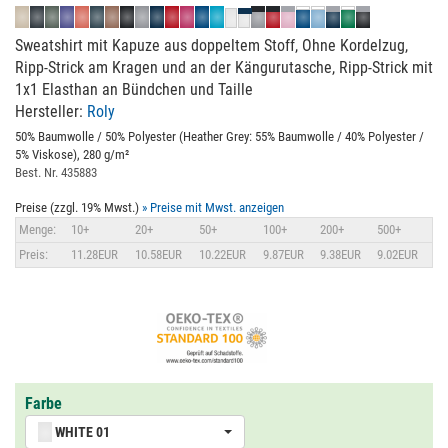
Sweatshirt mit Kapuze aus doppeltem Stoff, Ohne Kordelzug,
Ripp-Strick am Kragen und an der Kängurutasche, Ripp-Strick mit
1x1 Elasthan an Bündchen und Taille
Hersteller:
Roly
50% Baumwolle / 50% Polyester (Heather Grey: 55% Baumwolle / 40% Polyester /
5% Viskose), 280 g/m²
Best. Nr. 435883
Preise (zzgl. 19% Mwst.)
» Preise mit Mwst. anzeigen
Menge:
10+
20+
50+
100+
200+
500+
Preis:
11.28EUR
10.58EUR
10.22EUR
9.87EUR
9.38EUR
9.02EUR
Farbe
WHITE 01