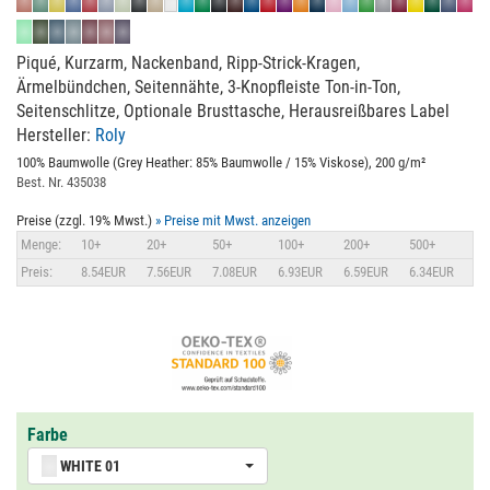
Piqué, Kurzarm, Nackenband, Ripp-Strick-Kragen,
Ärmelbündchen, Seitennähte, 3-Knopfleiste Ton-in-Ton,
Seitenschlitze, Optionale Brusttasche, Herausreißbares Label
Hersteller:
Roly
100% Baumwolle (Grey Heather: 85% Baumwolle / 15% Viskose), 200 g/m²
Best. Nr. 435038
Preise (zzgl. 19% Mwst.)
» Preise mit Mwst. anzeigen
Menge:
10+
20+
50+
100+
200+
500+
Preis:
8.54EUR
7.56EUR
7.08EUR
6.93EUR
6.59EUR
6.34EUR
Farbe
WHITE 01