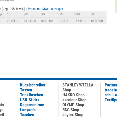
e (zzgl. 19% Mwst.)
» Preise mit Mwst. anzeigen
e:
10+
20+
50+
100+
200+
500+
:
20.08EUR
19.24EUR
18.91EUR
18.40EUR
17.56EUR
16.72EUR
Kugelschreiber
STANLEY/STELLA
Partne
Tassen
Shop
traget
Trinkflaschen
HAKRO Shop
schul.
USB-Sticks
ascolour Shop
Textilp
nts
Regenschirme
OLYMP Shop
ys
Lanyards
B&C Shop
eit
Taschen
Joytex Shop