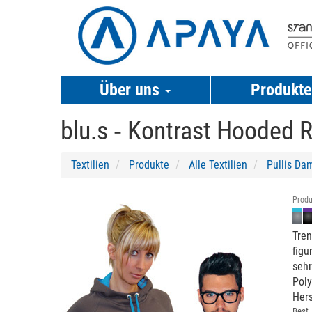
Über uns
Produkt
blu.s ‐
Kontrast Hooded
Textilien
Produkte
Alle Textilien
Pullis Da
Produ
Tren
figu
sehr
Poly
Hers
Best.