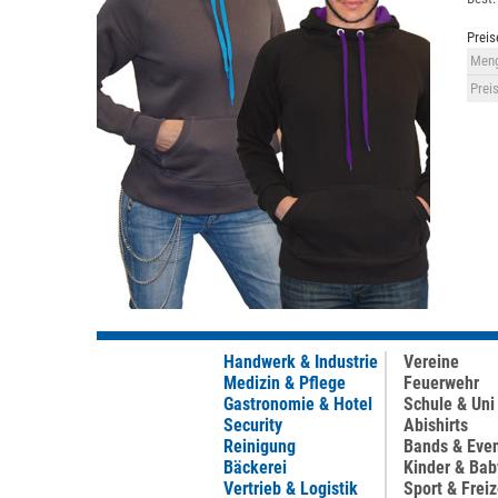
Preis
Meng
Preis
Handwerk & Industrie
Vereine
Medizin & Pflege
Feuerwehr
Gastronomie & Hotel
Schule & Uni
Security
Abishirts
Reinigung
Bands & Eve
Bäckerei
Kinder & Bab
Vertrieb & Logistik
Sport & Freiz