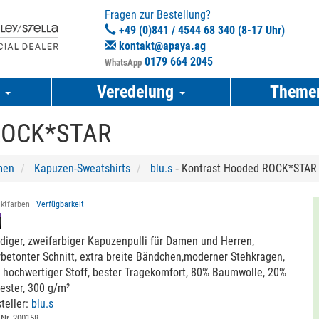
Fragen zur Bestellung?
+49 (0)841 / 4544 68 340 (8-17 Uhr)
kontakt@apaya.ag
0179 664 2045
WhatsApp
e
Veredelung
Theme
 ROCK*STAR
men
Kapuzen-Sweatshirts
blu.s
‐ Kontrast Hooded ROCK*STAR
ktfarben ·
Verfügbarkeit
diger, zweifarbiger Kapuzenpulli für Damen und Herren,
rbetonter Schnitt, extra breite Bändchen,moderner Stehkragen,
 hochwertiger Stoff, bester Tragekomfort, 80% Baumwolle, 20%
ester, 300 g/m²
teller:
blu.s
 Nr. 200158