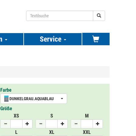
n
Service
Farbe
DUNKELGRAU.AQUABLAU
Größe
XS
S
M
L
XL
XXL