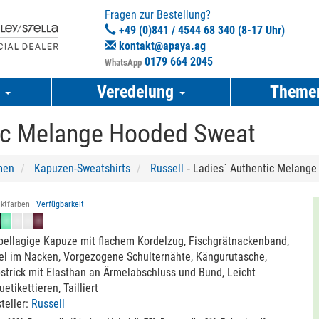
Fragen zur Bestellung?
+49 (0)841 / 4544 68 340 (8-17 Uhr)
kontakt@apaya.ag
0179 664 2045
WhatsApp
e
Veredelung
Theme
tic Melange Hooded Sweat
men
Kapuzen-Sweatshirts
Russell
‐ Ladies` Authentic Melang
ktfarben ·
Verfügbarkeit
ellagige Kapuze mit flachem Kordelzug, Fischgrätnackenband,
el im Nacken, Vorgezogene Schulternähte, Kängurutasche,
strick mit Elasthan an Ärmelabschluss und Bund, Leicht
etikettieren, Tailliert
teller:
Russell