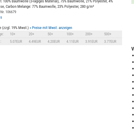
: 100% Baumwolle (3-lagiges Material), 75% Baumwolle, 21% Polyester, 4%
se, Carbon Melange: 77% Baumwolle, 23% Polyester, 280 g/m²
 Nr. 106679
ls
e (zzgl. 19% Mwst.)
» Preise mit Mwst. anzeigen
e:
10+
20+
50+
100+
200+
500+
:
5.07EUR
4.49EUR
4.20EUR
4.11EUR
3.91EUR
3.77EUR
V