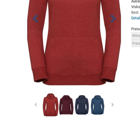
Außen
Visko
Best.
Detai
Preis
Meng
Preis
Previous
Next