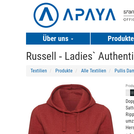
Über uns
Produkt
Russell ‐
Ladies` Authen
Textilien
Produkte
Alle Textilien
Pullis Da
Previous
Next
Produ
Dopp
Satt
Ripp
umzu
Hers