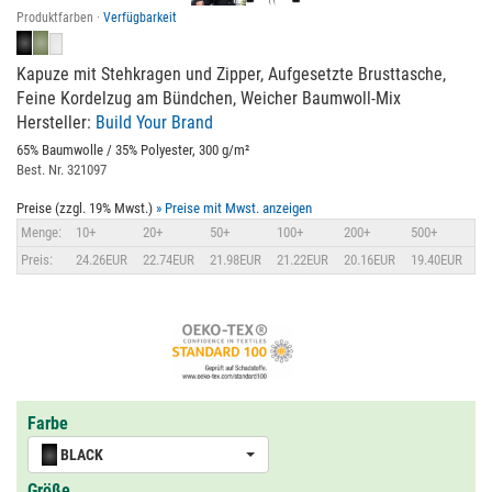
Produktfarben ·
Verfügbarkeit
Kapuze mit Stehkragen und Zipper, Aufgesetzte Brusttasche,
Feine Kordelzug am Bündchen, Weicher Baumwoll-Mix
Hersteller:
Build Your Brand
65% Baumwolle / 35% Polyester, 300 g/m²
Best. Nr. 321097
Preise (zzgl. 19% Mwst.)
» Preise mit Mwst. anzeigen
Menge:
10+
20+
50+
100+
200+
500+
Preis:
24.26EUR
22.74EUR
21.98EUR
21.22EUR
20.16EUR
19.40EUR
Farbe
BLACK
Größe