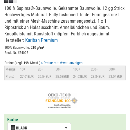
100 % Supima®-Baumwolle. Gekämmte Baumwolle. 12 gg Strick.
Hochwertiges Material. Fully-fashioned: In der Form gestrickt
und mit einer Mesh-Maschine zusammengesetzt. 1 x 1
Rippstrick an Halsausschnitt, Ärmelbündchen und Saum.
Knopfleiste mit Kunststoffknöpfen. Farblich abgestimmt.
Hersteller:
Kariban Premium
100% Baumwolle, 210 g/m²
Best. Nr. 674025
Preise (zzgl. 19% Mwst.)
» Preise mit Mwst. anzeigen
Menge:
10+
20+
50+
100+
200+
500+
Preis:
27.01EUR
26.54EUR
25.58EUR
24.63EUR
23.84EUR
23.04EUR
Farbe
BLACK