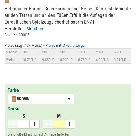
Hellbrauner Bär mit Gelenkarmen und -Beinen,Kontrastelemente
an den Tatzen und an den Füßen,Erfüllt die Auflagen der
Europäischen Spielzeugsicherheitsnorm EN71
Hersteller:
Mumbles
Best. Nr. 800015
Preise (zzgl. 19% Mwst.)
» Preise mit Mwst. anzeigen
Menge:
10+
20+
50+
100+
200+
500+
Preis:
10.78EUR
9.55EUR
8.93EUR
8.75EUR
8.32EUR
8.01EUR
Farbe
BROWN
Größe
S
M
Die Größe M ist nur auf Anfrage lieferbar.