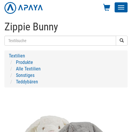
Toggl
navig
Zippie Bunny
Textilien
Produkte
Alle Textilien
Sonstiges
Teddybären
Previous
Next