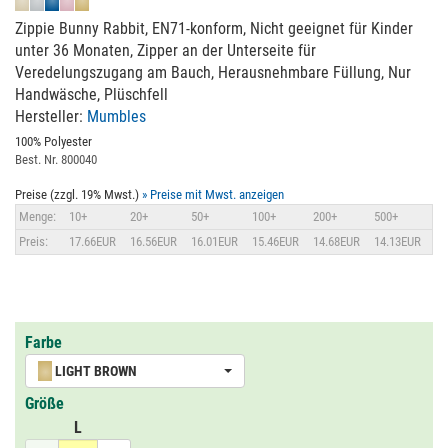
Zippie Bunny Rabbit, EN71-konform, Nicht geeignet für Kinder
unter 36 Monaten, Zipper an der Unterseite für
Veredelungszugang am Bauch, Herausnehmbare Füllung, Nur
Handwäsche, Plüschfell
Hersteller:
Mumbles
100% Polyester
Best. Nr. 800040
Preise (zzgl. 19% Mwst.)
» Preise mit Mwst. anzeigen
Menge:
10+
20+
50+
100+
200+
500+
Preis:
17.66EUR
16.56EUR
16.01EUR
15.46EUR
14.68EUR
14.13EUR
Farbe
LIGHT BROWN
Größe
L