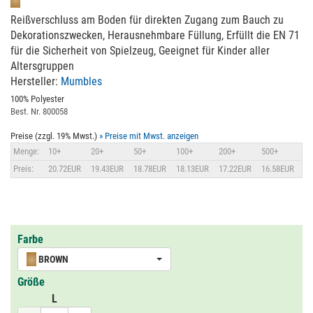
Reißverschluss am Boden für direkten Zugang zum Bauch zu
Dekorationszwecken, Herausnehmbare Füllung, Erfüllt die EN 71
für die Sicherheit von Spielzeug, Geeignet für Kinder aller
Altersgruppen
Hersteller:
Mumbles
100% Polyester
Best. Nr. 800058
Preise (zzgl. 19% Mwst.)
» Preise mit Mwst. anzeigen
Menge:
10+
20+
50+
100+
200+
500+
Preis:
20.72EUR
19.43EUR
18.78EUR
18.13EUR
17.22EUR
16.58EUR
Farbe
BROWN
Größe
L