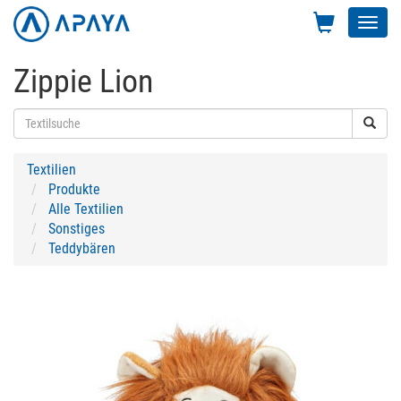
Toggl
navig
Zippie Lion
Textilien
Produkte
Alle Textilien
Sonstiges
Teddybären
Previous
Next