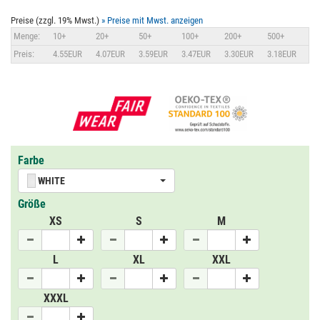
Preise (zzgl. 19% Mwst.)
» Preise mit Mwst. anzeigen
Menge:
10+
20+
50+
100+
200+
500+
Preis:
4.55EUR
4.07EUR
3.59EUR
3.47EUR
3.30EUR
3.18EUR
Farbe
WHITE
Größe
XS
S
M
L
XL
XXL
XXXL