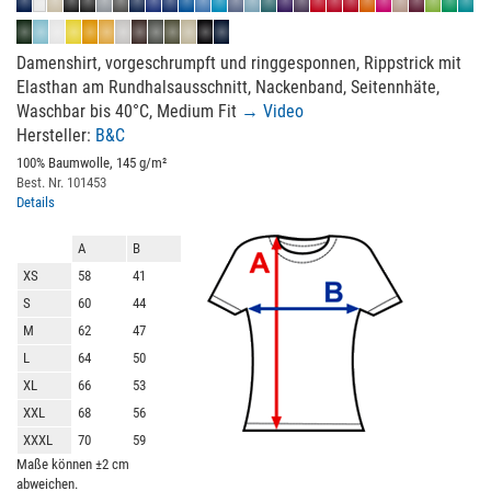
Damenshirt, vorgeschrumpft und ringgesponnen, Rippstrick mit
Elasthan am Rundhalsausschnitt, Nackenband, Seitennhäte,
Waschbar bis 40°C, Medium Fit
→ Video
Hersteller:
B&C
100% Baumwolle, 145 g/m²
Best. Nr. 101453
Details
A
B
XS
58
41
S
60
44
M
62
47
L
64
50
XL
66
53
XXL
68
56
XXXL
70
59
Maße können ±2 cm
abweichen.