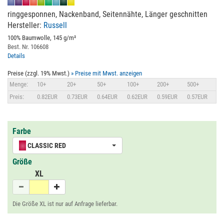
ringgesponnen, Nackenband, Seitennähte, Länger geschnitten
Hersteller:
Russell
100% Baumwolle, 145 g/m²
Best. Nr. 106608
Details
Preise (zzgl. 19% Mwst.)
» Preise mit Mwst. anzeigen
Menge:
10+
20+
50+
100+
200+
500+
Preis:
0.82EUR
0.73EUR
0.64EUR
0.62EUR
0.59EUR
0.57EUR
Farbe
CLASSIC RED
Größe
XL
Die Größe XL ist nur auf Anfrage lieferbar.