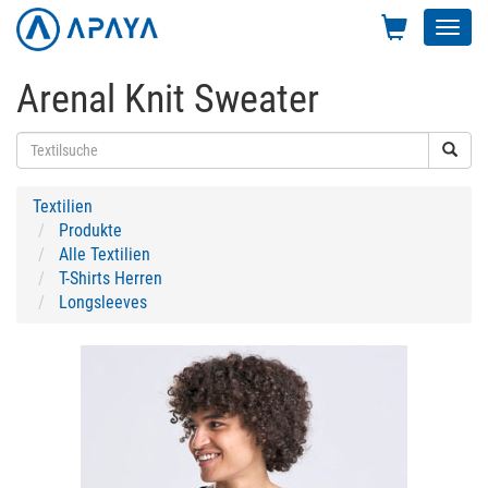
Toggl
navig
Arenal Knit Sweater
Textilien
Produkte
Alle Textilien
T-Shirts Herren
Longsleeves
Previous
Next