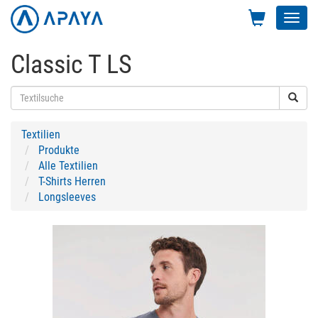
Toggl
navig
Classic T LS
Textilien
Produkte
Alle Textilien
T-Shirts Herren
Longsleeves
Previous
Next