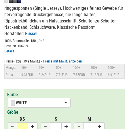
ringgesponnen (Single Jersey), Hochwertiges feines Gewebe für
hervorragende Druckergebnisse, die lange halten,
Rippstrickbündchen am Halsausschnitt, Schulter-zu-Schulter
Nackenband, Schlauchware, Klassische Passform
Hersteller:
Russell
100% Baumwolle, 180 g/m²
Best. Nr. 106709
Details
Preise (zzgl. 19% Mwst.)
» Preise mit Mwst. anzeigen
Menge:
10+
20+
50+
100+
200+
500+
Preis:
9.31EUR
8.24EUR
7.71EUR
7.55EUR
7.18EUR
6.91EUR
Farbe
WHITE
Größe
XS
S
M