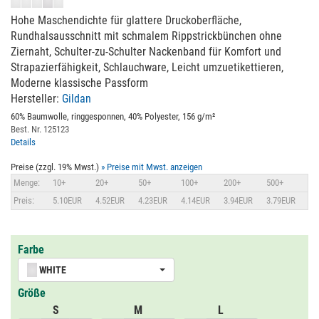
Hohe Maschendichte für glattere Druckoberfläche,
Rundhalsausschnitt mit schmalem Rippstrickbünchen ohne
Ziernaht, Schulter-zu-Schulter Nackenband für Komfort und
Strapazierfähigkeit, Schlauchware, Leicht umzuetikettieren,
Moderne klassische Passform
Hersteller:
Gildan
60% Baumwolle, ringgesponnen, 40% Polyester, 156 g/m²
Best. Nr. 125123
Details
Preise (zzgl. 19% Mwst.)
» Preise mit Mwst. anzeigen
Menge:
10+
20+
50+
100+
200+
500+
Preis:
5.10EUR
4.52EUR
4.23EUR
4.14EUR
3.94EUR
3.79EUR
Farbe
WHITE
Größe
S
M
L