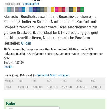
Produktfarben ·
Verfügbarkeit
Klassicher Rundhalsausschnitt mit Rippstrickbünchen ohne
Ziernaht, Schulter-zu-Schulter Nackenband für Komfort und
Strapazierfähigkeit, Schlauchware, Hohe Maschendichte für
glattere Druckoberfläche, ideal für DTG-Veredelung geeignet,
Leicht umzuetikettieren, Moderne klassische Passform
Hersteller:
Gildan
100% Baumwolle, ringgesponnen, Graphite Heather: 50% Baumwolle, 30%
Polyester (Black), 20% Polyester; Sport Grey: 90% Baumwolle, 10% Polyester, 183
g/m²
Best. Nr. 125120
Details
Preise (zzgl. 19% Mwst.)
» Preise mit Mwst. anzeigen
Menge:
10+
20+
50+
100+
200+
500+
Preis:
5.27EUR
4.66EUR
4.36EUR
4.27EUR
4.06EUR
3.91EUR
Farbe