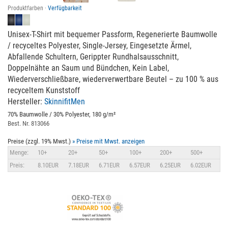
Produktfarben ·
Verfügbarkeit
Unisex-T-Shirt mit bequemer Passform, Regenerierte Baumwolle
/ recyceltes Polyester, Single-Jersey, Eingesetzte Ärmel,
Abfallende Schultern, Gerippter Rundhalsausschnitt,
Doppelnähte an Saum und Bündchen, Kein Label,
Wiederverschließbare, wiederverwertbare Beutel – zu 100 % aus
recyceltem Kunststoff
Hersteller:
SkinnifitMen
70% Baumwolle / 30% Polyester, 180 g/m²
Best. Nr. 813066
Preise (zzgl. 19% Mwst.)
» Preise mit Mwst. anzeigen
Menge:
10+
20+
50+
100+
200+
500+
Preis:
8.10EUR
7.18EUR
6.71EUR
6.57EUR
6.25EUR
6.02EUR