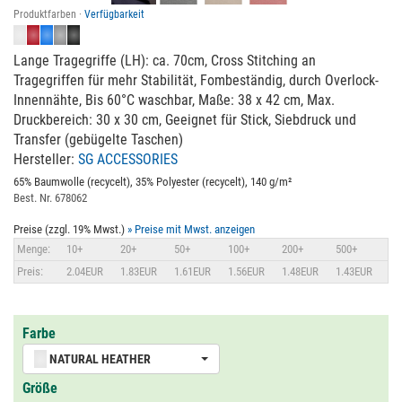
Produktfarben ·
Verfügbarkeit
Lange Tragegriffe (LH): ca. 70cm, Cross Stitching an
Tragegriffen für mehr Stabilität, Fombeständig, durch Overlock-
Innennähte, Bis 60°C waschbar, Maße: 38 x 42 cm, Max.
Druckbereich: 30 x 30 cm, Geeignet für Stick, Siebdruck und
Transfer (gebügelte Taschen)
Hersteller:
SG ACCESSORIES
65% Baumwolle (recycelt), 35% Polyester (recycelt), 140 g/m²
Best. Nr. 678062
Preise (zzgl. 19% Mwst.)
» Preise mit Mwst. anzeigen
Menge:
10+
20+
50+
100+
200+
500+
Preis:
2.04EUR
1.83EUR
1.61EUR
1.56EUR
1.48EUR
1.43EUR
Farbe
NATURAL HEATHER
Größe